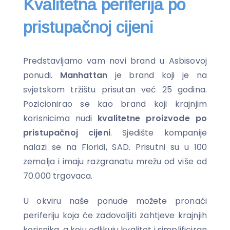
Kvalitetna periferija po
pristupačnoj cijeni
Predstavljamo vam novi brand u Asbisovoj
ponudi.
Manhattan
je brand koji je na
svjetskom tržištu prisutan već 25 godina.
Pozicionirao se kao brand koji krajnjim
korisnicima nudi
kvalitetne proizvode po
pristupačnoj cijeni
. Sjedište kompanije
nalazi se na Floridi, SAD. Prisutni su u 100
zemalja i imaju razgranatu mrežu od više od
70.000 trgovaca.
U okviru naše ponude možete pronaći
periferiju koja će zadovoljiti zahtjeve krajnjih
korisnika, a koju odlikuju kvalitet i simplificiran