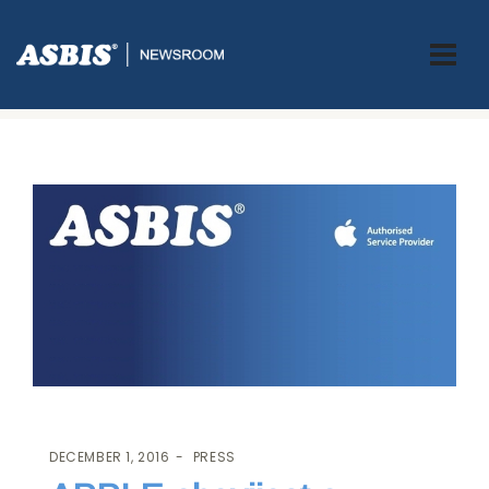
ASBIS.BA
>
PRESS
> APPLE OBAVIJEST O NEPREDVIĐENOM
GAŠENJU UREĐAJA IPHONE 6S
DECEMBER 1, 2016
PRESS