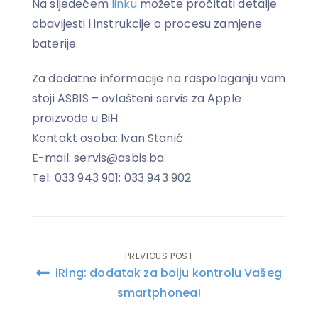
Na sljedećem
linku
možete pročitati detalje
obavijesti i instrukcije o procesu zamjene
baterije.
Za dodatne informacije na raspolaganju vam
stoji ASBIS – ovlašteni servis za Apple
proizvode u BiH:
Kontakt osoba: Ivan Stanić
E-mail: servis@asbis.ba
Tel: 033 943 901; 033 943 902
PREVIOUS POST
Post
iRing: dodatak za bolju kontrolu Vašeg
navigation
smartphonea!