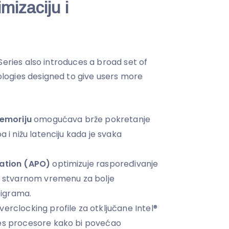
mizaciju i
Series also introduces a broad set of
ogies designed to give users more
emoriju
omogućava brže pokretanje
a i nižu latenciju kada je svaka
zation (APO)
optimizuje raspoređivanje
 u stvarnom vremenu za bolje
igrama.
verclocking profile za otključane Intel®
ies procesore kako bi povećao