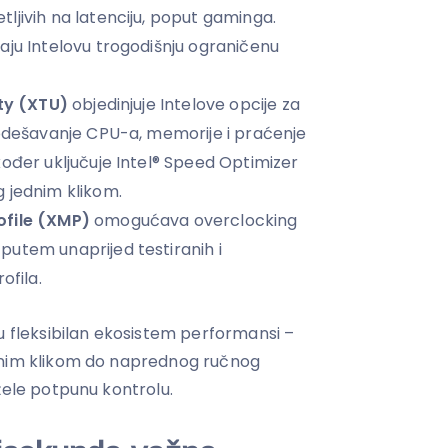
ljivih na latenciju, poput gaminga.
aju Intelovu trogodišnju ograničenu
ity (XTU)
objedinjuje Intelove opcije za
podešavanje CPU-a, memorije i praćenje
kođer uključuje Intel® Speed Optimizer
 jednim klikom.
ofile (XMP)
omogućava overclocking
utem unaprijed testiranih i
ofila.
u fleksibilan ekosistem performansi –
dnim klikom do naprednog ručnog
žele potpunu kontrolu.