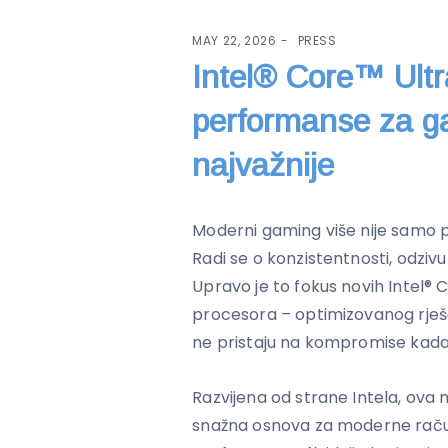
MAY 22, 2026
PRESS
Intel® Core™ Ultr
performanse za g
najvažnije
Moderni gaming više nije samo p
Radi se o konzistentnosti, odziv
Upravo je to fokus novih Intel® 
procesora – optimizovanog rješe
ne pristaju na kompromise kada
Razvijena od strane Intela, ova 
snažna osnova za moderne raču