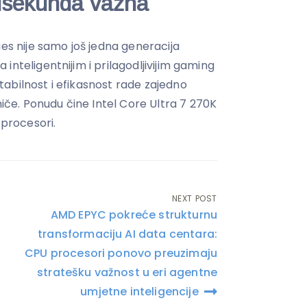
lisekunda važna
ies nije samo još jedna generacija
inteligentnijim i prilagodljivijim gaming
abilnost i efikasnost rade zajedno
e. Ponudu čine Intel Core Ultra 7 270K
 procesori.
NEXT POST
AMD EPYC pokreće strukturnu
transformaciju AI data centara:
CPU procesori ponovo preuzimaju
stratešku važnost u eri agentne
umjetne inteligencije