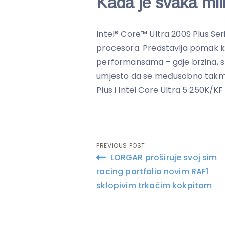
Kada je svaka mi
Intel® Core™ Ultra 200S Plus Ser
procesora. Predstavlja pomak ka 
performansama – gdje brzina, st
umjesto da se međusobno takmič
Plus i Intel Core Ultra 5 250K/KF
PREVIOUS POST
Post
LORGAR proširuje svoj sim
navigation
racing portfolio novim RAF1
sklopivim trkaćim kokpitom