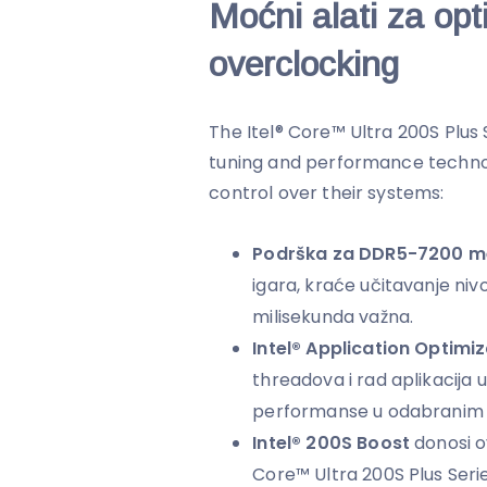
Moćni alati za opti
overclocking
The Itel® Core™ Ultra 200S Plus 
tuning and performance technol
control over their systems:
Podrška za DDR5-7200 m
igara, kraće učitavanje nivo
milisekunda važna.
Intel® Application Optimi
threadova i rad aplikacija
performanse u odabranim 
Intel® 200S Boost
donosi o
Core™ Ultra 200S Plus Ser