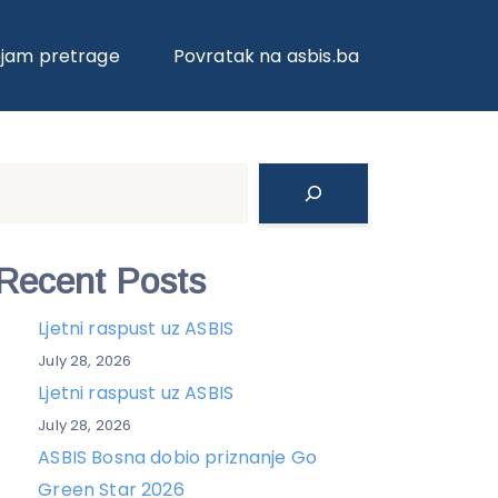
ojam pretrage
Povratak na asbis.ba
Search
Recent Posts
Ljetni raspust uz ASBIS
July 28, 2026
Ljetni raspust uz ASBIS
July 28, 2026
ASBIS Bosna dobio priznanje Go
Green Star 2026