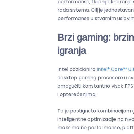
performanse, fluidnije kreiranje
rada sistema. Cilj je jednostavan: 
performanse u stvarnim uslovima
Brzi gaming: brzin
igranja
Intel pozicionira
Intel® Core™ Ul
desktop gaming procesore u svojo
omogućiti konstantno visok FPS i
i opterećenjima.
To je postignuto kombinacijom g
inteligentne optimizacije na niv
maksimalne performanse, platfor