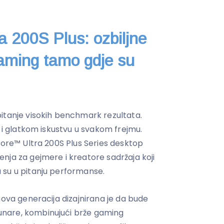
a 200S Plus: ozbiljne
aming tamo gdje su
itanje visokih benchmark rezultata.
u i glatkom iskustvu u svakom frejmu.
Core™ Ultra 200S Plus Series desktop
nja za gejmere i kreatore sadržaja koji
 su u pitanju performanse.
nova generacija dizajnirana je da bude
nare, kombinujući brže gaming