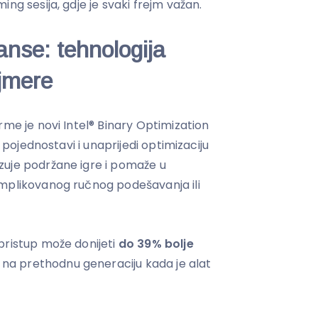
ng sesija, gdje je svaki frejm važan.
anse: tehnologija
jmere
rme je novi Intel® Binary Optimization
a pojednostavi i unaprijedi optimizaciju
zuje podržane igre i pomaže u
omplikovanog ručnog podešavanja ili
pristup može donijeti
do 39% bolje
 na prethodnu generaciju kada je alat