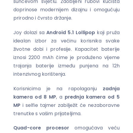
sunčevom svjetlu. Zaobljeni rubovi kućišta
doprinose modernijem dizajnu i omogućuju
prirodno i čvrsto držanje.
Joy dolazi sa
Android 5.1 Lollipop
koji pruža
idealan izbor za većinu korisnika svake
životne dobi i profesije. Kapacitet baterije
iznosi 2200 mAh čime je produženo vijeme
trajanja baterije između punjena na 12h
intenzivnog korištenja.
Korisnicima je na rapolaganju
zadnja
kamera od 8 MP
, a
prednja kamera od 5
MP
i selfie tajmer zabilježit će nezaboravne
trenutke s vašim prijateljima.
Quad-core procesor
omogućava veću