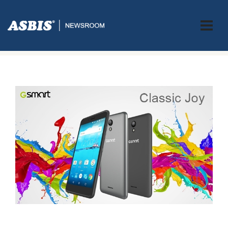
ASBIS.BA
>
PRESS
> GSMART JOY: SMARTPHONE SA PUNO
ATRIBUTA