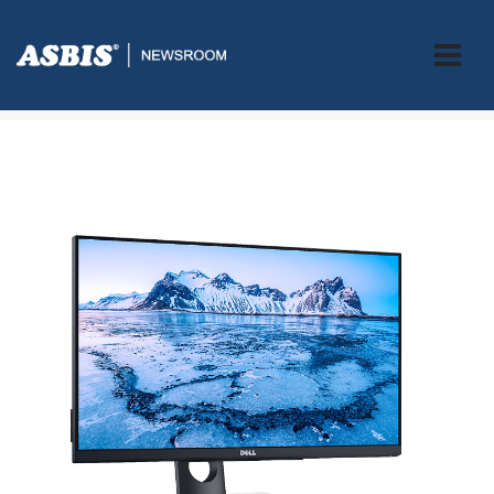
ASBIS.BA
>
PRESS
> DA LI STE ZNALI? MONITORI DELL NAJBOLJI NA
SVIJETU!