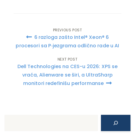
PREVIOUS POST
Post
6 razloga zašto Intel® Xeon® 6
navigation
procesori sa P‑jezgrama odlično rade u AI
NEXT POST
Dell Technologies na CES-u 2026: XPS se
vraća, Alienware se širi, a UltraSharp
monitori redefinišu performanse
Search