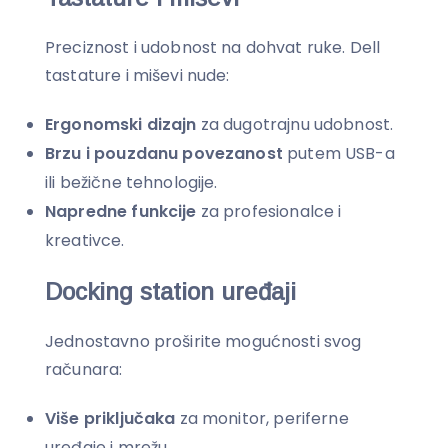
Preciznost i udobnost na dohvat ruke. Dell
tastature i miševi nude:
Ergonomski dizajn
za dugotrajnu udobnost.
Brzu i pouzdanu povezanost
putem USB-a
ili bežične tehnologije.
Napredne funkcije
za profesionalce i
kreativce.
Docking station uređaji
Jednostavno proširite mogućnosti svog
računara:
Više priključaka
za monitor, periferne
uređaje i mrežu.