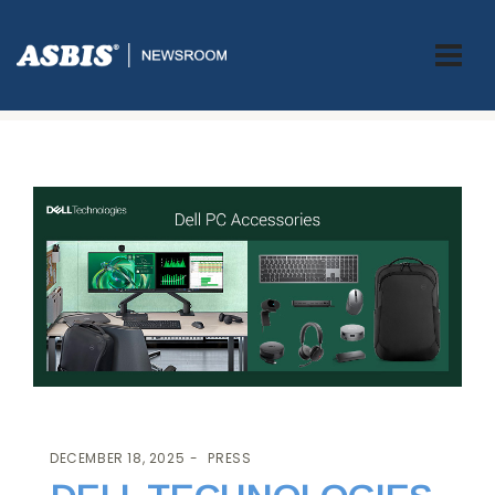
ASBIS.BA
>
PRESS
> DELL TECHNOLOGIES – PC OPREMA I DODATNI
PRIBOR
DECEMBER 18, 2025
PRESS