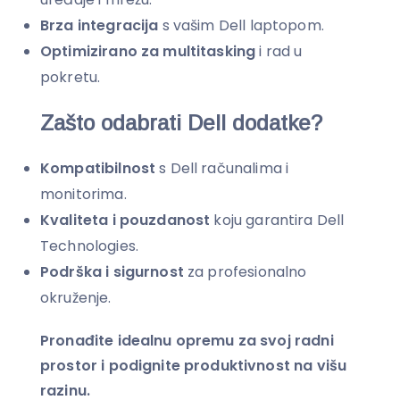
Brza integracija
s vašim Dell laptopom.
Optimizirano za multitasking
i rad u
pokretu.
Zašto odabrati Dell dodatke?
Kompatibilnost
s Dell računalima i
monitorima.
Kvaliteta i pouzdanost
koju garantira Dell
Technologies.
Podrška i sigurnost
za profesionalno
okruženje.
Pronađite idealnu opremu za svoj radni
prostor i podignite produktivnost na višu
razinu.