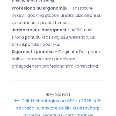
poslovnom okruženju.
Profesionalnu ergonomiju
– Tastature,
miševi i docking station uređaji dizajnirani su
za udobnost i produktivnost.
Jednostavnu dostupnost
– ASBIS nudi
široku ponudu kroz svoj B2B webshop, uz
brzu isporuku i podršku.
Sigurnost i podršku
– Originalni Dell pribor
dolazi s garancijom i podrškom
prilagođenom profesionalnim korisnicima.
PREVIOUS POST
Post
Dell Technologies na CES-u 2026: XPS
navigation
se vraća, Alienware se širi, a UltraSharp
monitori redefinišu performanse