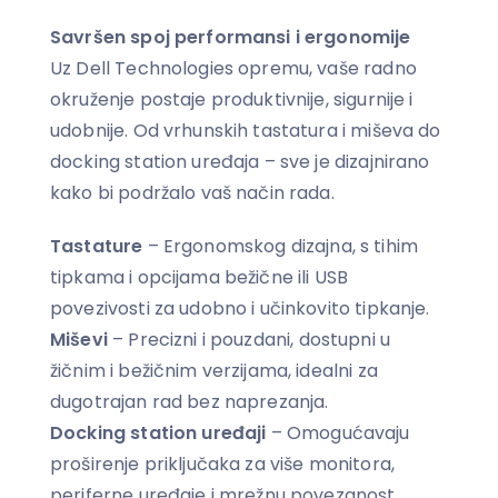
Savršen spoj performansi i ergonomije
Uz Dell Technologies opremu, vaše radno
okruženje postaje produktivnije, sigurnije i
udobnije. Od vrhunskih tastatura i miševa do
docking station uređaja – sve je dizajnirano
kako bi podržalo vaš način rada.
Tastature
– Ergonomskog dizajna, s tihim
tipkama i opcijama bežične ili USB
povezivosti za udobno i učinkovito tipkanje.
Miševi
– Precizni i pouzdani, dostupni u
žičnim i bežičnim verzijama, idealni za
dugotrajan rad bez naprezanja.
Docking station uređaji
– Omogućavaju
proširenje priključaka za više monitora,
periferne uređaje i mrežnu povezanost,