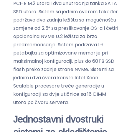
PCI-E M.2 utora i dva unutrađnja tanka SATA
SSD utora. Sistem sa jednim čvorom također
podržava dva zadnja ležišta sa mogućnošću
zamjene od 2.5“ za preslikavanje OS-a i četiri
opcionalna NVMe U.2 ležišta za brzo
predmemorisanje. Sistem podržava 1.6
petabajta za optimizovane memorije pri
maksimalnoj konfiguraciji, plus do 60TB SSD
flash preko zadnje strane NVMe. Sistemi sa
jednim i dva čvora koriste Intel Xeon
Scalable procesore treće generacije u
konfiguraciji sa dvije utičnice sa 16 DIMM
utora po čvoru servera.
Jednostavni dvostruki