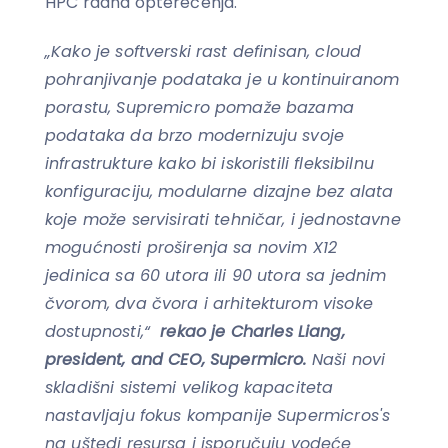
HPC radna opterećenja.
„Kako je softverski rast definisan, cloud
pohranjivanje podataka je u kontinuiranom
porastu, Supremicro pomaže bazama
podataka da brzo modernizuju svoje
infrastrukture kako bi iskoristili fleksibilnu
konfiguraciju, modularne dizajne bez alata
koje može servisirati tehničar, i jednostavne
mogućnosti proširenja sa novim X12
jedinica sa 60 utora ili 90 utora sa jednim
čvorom, dva čvora i arhitekturom visoke
dostupnosti,“
rekao je Charles Liang,
president, and CEO, Supermicro.
Naši novi
skladišni sistemi velikog kapaciteta
nastavljaju fokus kompanije Supermicros's
na uštedi resursa i isporučuju vodeće