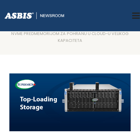
ASBIS.BA
>
AKCIJE-ARHIVA
> SUPERMICRO PREDSTAVLJA NOVE
VRHUNSKE I JEDNOSTAVNE DVOSTRUKE SISTEME ZA POHRANU SA
INTEL XEON PROCESORIMA TREĆE GENERACIJE, PCI-E 4.0 SA
NVME PREDMEMORIJOM ZA POHRANU U CLOUD-U VELIKOG
KAPACITETA