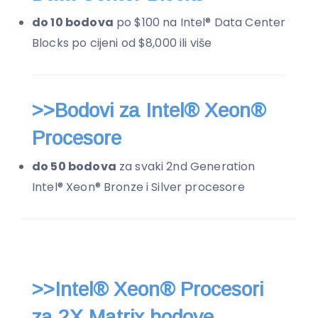
do 10 bodova
po $100 na Intel® Data Center
Blocks po cijeni od $8,000 ili više
>>Bodovi za Intel® Xeon®
Procesore
do 50 bodova
za svaki 2nd Generation
Intel® Xeon® Bronze i Silver procesore
>>Intel® Xeon® Procesori
za 2X Matrix bodove