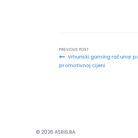
PREVIOUS POST
Post
Vrhunski gaming računar p
navigation
promotivnoj cijeni
© 2026 ASBIS.BA