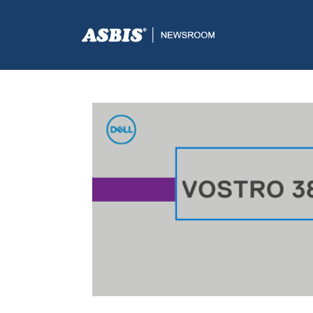
ASBIS.BA
>
AKCIJE-ARHIVA
> DELL VOSTRO 3888