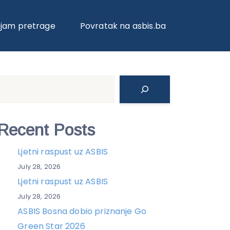
ojam pretrage
Povratak na asbis.ba
Search
Recent Posts
Ljetni raspust uz ASBIS
July 28, 2026
Ljetni raspust uz ASBIS
July 28, 2026
ASBIS Bosna dobio priznanje Go
Green Star 2026