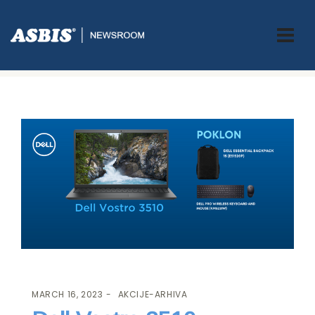
ASBIS.BA
>
AKCIJE-ARHIVA
> DELL VOSTRO 3510 POKLANJA
TORBU, TASTATURU I MIŠ!
MARCH 16, 2023
AKCIJE-ARHIVA