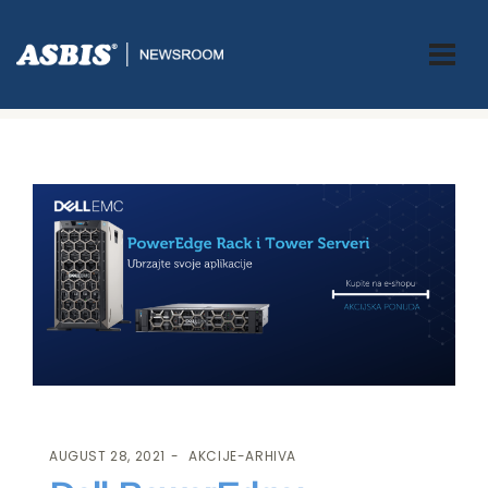
ASBIS.BA
>
AKCIJE-ARHIVA
> DELL POWEREDGE: UBRZAJTE SVOJE
APLIKACIJE
AUGUST 28, 2021
AKCIJE-ARHIVA