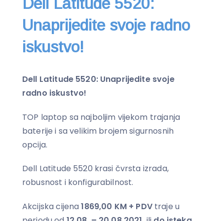
Dell Latitude 5520:
Unaprijedite svoje radno
iskustvo!
Dell Latitude 5520: Unaprijedite svoje
radno iskustvo!
TOP laptop sa najboljim vijekom trajanja
baterije i sa velikim brojem sigurnosnih
opcija.
Dell Latitude 5520 krasi čvrsta izrada,
robusnost i konfigurabilnost.
Akcijska cijena
1869,00 KM + PDV
traje u
periodu od
12.08. – 20.08.2021.
ili
do isteka