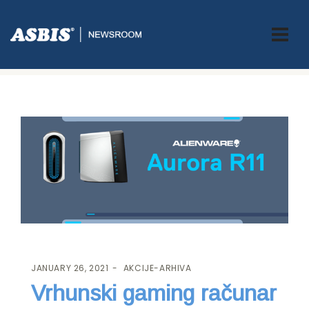
ASBIS.BA
>
AKCIJE-ARHIVA
> VRHUNSKI GAMING RAČUNAR PO
PROMOTIVNOJ CIJENI
JANUARY 26, 2021
AKCIJE-ARHIVA
Vrhunski gaming računar