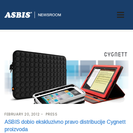
Tag:
ugovor
FEBRUARY 20, 2012
PRESS
ASBIS dobio ekskluzivno pravo distribucije Cygnett
proizvoda