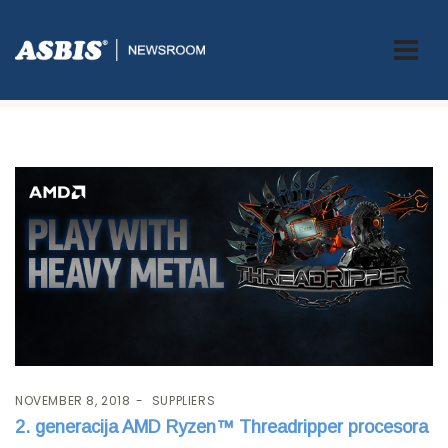
Tag:
THREADRIPPER
NOVEMBER 8, 2018
SUPPLIERS
2. generacija AMD Ryzen™ Threadripper procesora