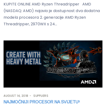
KUPITE ONLINE AMD Ryzen Threadripper AMD
(NASDAQ: AMD) najavio je dostupnost dva dodatna
modela procesora 2. generacije AMD Ryzen
Threadripper, 2970WX s 24...
AUGUST 14, 2018
SUPPLIERS
NAJMOĆNIJI PROCESOR NA SVIJETU¹