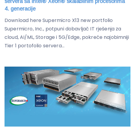
servera sa Intel® Xeon® skalabilnim procesorima
4. generacije
Download here Supermicro X13 new portfolio
Supermicro, Inc., potpuni dobavljač IT rješenja za
cloud, AI/ML, Storage i 5G/Edge, pokreće najobimniji
Tier 1 portofolio servera...