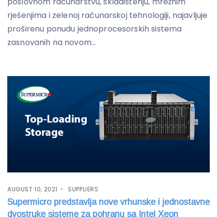
poslovnom računarstvu, skladištenju, mrežnim
rješenjima i zelenoj računarskoj tehnologiji, najavljuje
proširenu ponudu jednoprocesorskih sistema
zasnovanih na novom...
AUGUST 10, 2021
SUPPLIERS
Supermicro predstavlja nove vrhunske i jednostavne
dvostruke sisteme za pohranu sa Intel Xeon