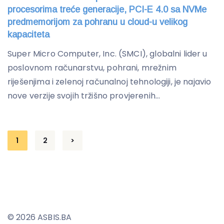
procesorima treće generacije, PCI-E 4.0 sa NVMe
predmemorijom za pohranu u cloud-u velikog
kapaciteta
Super Micro Computer, Inc. (SMCI), globalni lider u
poslovnom računarstvu, pohrani, mrežnim
riješenjima i zelenoj računalnoj tehnologiji, je najavio
nove verzije svojih tržišno provjerenih...
Posts
1
2
>
pagination
© 2026 ASBIS.BA