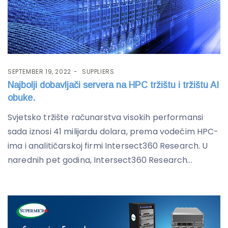
SEPTEMBER 19, 2022
SUPPLIERS
Najbolji dobavljači servera na HPC tržištu i tržištu AI
obuke.
Svjetsko tržište računarstva visokih performansi
sada iznosi 41 milijardu dolara, prema vodećim HPC-
ima i analitičarskoj firmi Intersect360 Research. U
narednih pet godina, Intersect360 Research...