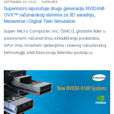
SEPTEMBER 30, 2022
SUPPLIERS
Supermicro isporučuje drugu generaciju NVIDIA®
OVX™ računarskog sistema za 3D saradnju,
Metaverse i Digital Twin Simulation
Super Micro Computer, Inc. (SMCI), globalni lider u
poslovnom računarstvu, skladištenju podataka,
GPU-ima, mrežnim rješenjima i zelenoj računarskoj
tehnologiji, zadržava svoju lidersku poziciju u...