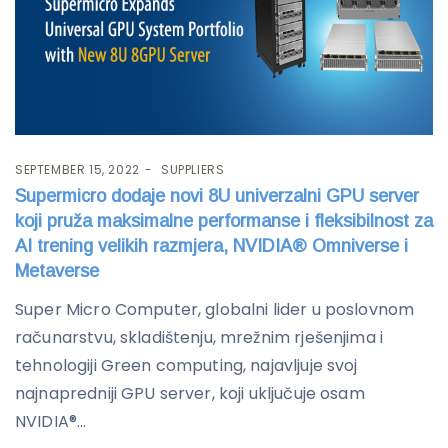
SEPTEMBER 15, 2022
SUPPLIERS
Supermicro dodaje novi 8U univerzalni GPU server
koji pruža maksimalne performanse i fleksibilnost za
AI trening velikih razmjera, NVIDIA® Omniverse i
Metaverse
Super Micro Computer, globalni lider u poslovnom
računarstvu, skladištenju, mrežnim rješenjima i
tehnologiji Green computing, najavljuje svoj
najnapredniji GPU server, koji uključuje osam
NVIDIA®...