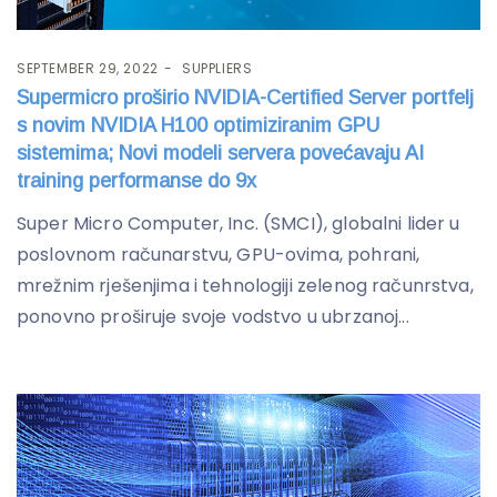
SEPTEMBER 29, 2022
SUPPLIERS
Supermicro proširio NVIDIA-Certified Server portfelj
s novim NVIDIA H100 optimiziranim GPU
sistemima; Novi modeli servera povećavaju AI
training performanse do 9x
Super Micro Computer, Inc. (SMCI), globalni lider u
poslovnom računarstvu, GPU-ovima, pohrani,
mrežnim rješenjima i tehnologiji zelenog računrstva,
ponovno proširuje svoje vodstvo u ubrzanoj...