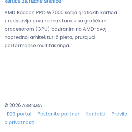
kartice za radne stanice
AMD Radeon PRO W7000 serija grafičkih kartica
predstavlja prvu radnu stanicu sa grafičkim
procesorom (GPU) baziranim na AMD-ovoj
naprednoj arhitekturi čipleta, pružajući
performanse multitaskinga...
© 2026 ASBIS.BA
B2B portal
Postanite partner
Kontakti
Pravila
o privatnosti