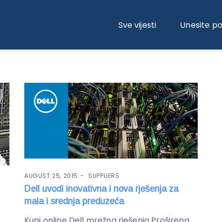
Sve vijesti
Unesite p
AUGUST 25, 2015
SUPPLIERS
Dell uvodi inovativna i nova rješenja za
mala i srednja preduzeća
Kupi online Dell mrežna rješenja Proširena