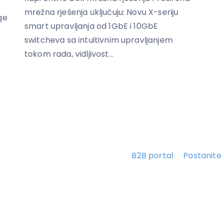
mrežna rješenja uključuju: Novu X-seriju
ge
smart upravljanja od 1GbE i 10GbE
switcheva sa intuitivnim upravljanjem
tokom rada, vidljivost...
B2B portal
Postanite