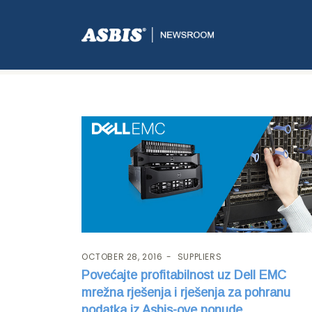
Tag:
network
OCTOBER 28, 2016
SUPPLIERS
Povećajte profitabilnost uz Dell EMC
mrežna rješenja i rješenja za pohranu
podatka iz Asbis-ove ponude