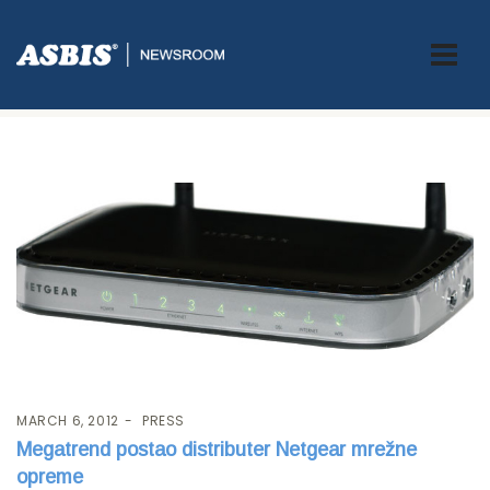
Tag:
Netgear
MARCH 6, 2012
PRESS
Megatrend postao distributer Netgear mrežne
opreme