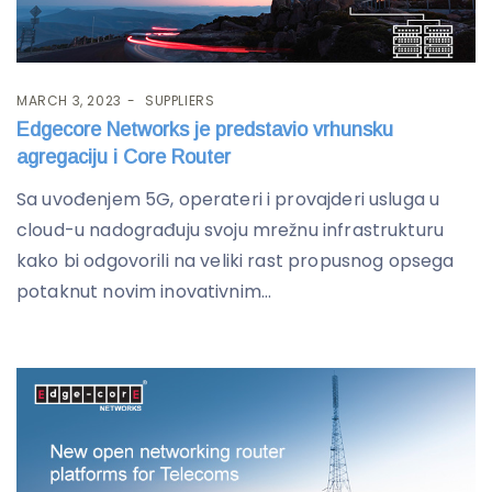
MARCH 3, 2023
SUPPLIERS
Edgecore Networks je predstavio vrhunsku
agregaciju i Core Router
Sa uvođenjem 5G, operateri i provajderi usluga u
cloud-u nadograđuju svoju mrežnu infrastrukturu
kako bi odgovorili na veliki rast propusnog opsega
potaknut novim inovativnim...