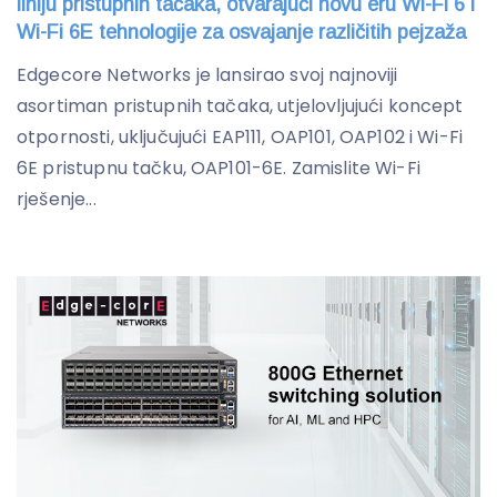
liniju pristupnih tačaka, otvarajući novu eru Wi-Fi 6 i
Wi-Fi 6E tehnologije za osvajanje različitih pejzaža
Edgecore Networks je lansirao svoj najnoviji
asortiman pristupnih tačaka, utjelovljujući koncept
otpornosti, uključujući EAP111, OAP101, OAP102 i Wi-Fi
6E pristupnu tačku, OAP101-6E. Zamislite Wi-Fi
rješenje...