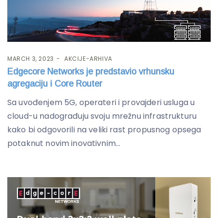
MARCH 3, 2023
AKCIJE-ARHIVA
Edgecore Networks je predstavio vrhunsku
agregaciju i Core Router
Sa uvođenjem 5G, operateri i provajderi usluga u
cloud-u nadograđuju svoju mrežnu infrastrukturu
kako bi odgovorili na veliki rast propusnog opsega
potaknut novim inovativnim...