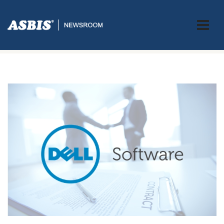
Tag:
dell_software_prodaja