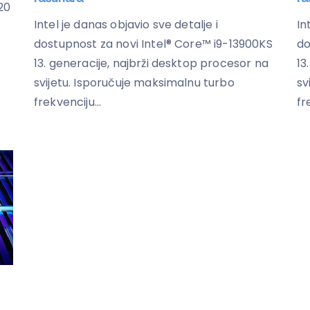
20
Intel je danas objavio sve detalje i
In
dostupnost za novi Intel® Core™ i9-13900KS
do
13. generacije, najbrži desktop procesor na
13
svijetu. Isporučuje maksimalnu turbo
sv
frekvenciju...
fr