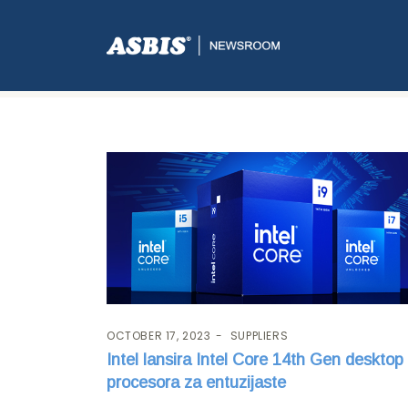
Tag:
Core
OCTOBER 17, 2023
SUPPLIERS
Intel lansira Intel Core 14th Gen desktop
procesora za entuzijaste