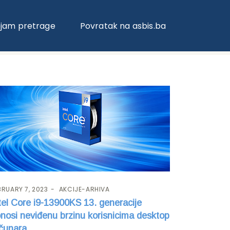
ojam pretrage
Povratak na asbis.ba
BRUARY 7, 2023
AKCIJE-ARHIVA
tel Core i9-13900KS 13. generacije
nosi neviđenu brzinu korisnicima desktop
čunara