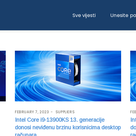
Sve vijesti
Unesite p
FEBRUARY 7, 2023
SUPPLIERS
FE
Intel Core i9-13900KS 13. generacije
In
donosi neviđenu brzinu korisnicima desktop
do
računara
ra